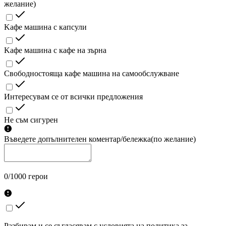
желание)
Kафе машина с капсули
Kафе машина с кафе на зърна
Cвободностояща кафе машина на самообслужване
Интересувам се от всички предложения
Не съм сигурен
Въведете допълнителен коментар/бележка
(по желание)
0/1000 герои
Разбирам и се съгласявам с условията на политика за