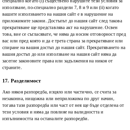
специално когато (i) съществено нарушите тези условия за
използване, по-специално раздели 7, 8 и 9 или (ii) когато
вашите използването на нашия сайт е в нарушение на
приложимите закони. Достъпът до нашия сайт след такова
прекратяване ще представлява акт на нарушение. Освен
това, вие се съгласявате, че няма да носим отговорност пред
вас или пред която и да е трета страна за прекратяване или
спиране на вашия достъп до нашия сайт. Прекратяването на
вашия достъп до или използване на нашия сайт няма да
засегне законовите права или задължения на никоя от
страните.
17. Разделимост
Ако някоя разпоредба, изцяло или частично, се счита за
незаконна, нищожна или неприложима по друг начин,
тогава тази разпоредба или част от нея ще бъде отделена от
тези условия и няма да повлияе на валидността и
изпълнимостта на останалите разпоредби.