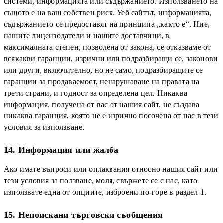
системи, информацията или съдържанието. Използването на
същото е на ваш собствен риск. Уеб сайтът, информацията,
съдържанието се предоставят на принципа „както е“. Ние,
нашите лицензодатели и нашите доставчици, в
максималната степен, позволена от закона, се отказваме от
всякакви гаранции, изрични или подразбиращи се, законови
или други, включително, но не само, подразбиращите се
гаранции за продаваемост, ненарушаване на правата на
трети страни, и годност за определена цел. Никаква
информация, получена от вас от нашия сайт, не създава
никаква гаранция, която не е изрично посочена от нас в тези
условия за използване.
14. Информация или жалба
Ако имате въпроси или оплаквания относно нашия сайт или
тези условия за ползване, моля, свържете се с нас, като
използвате една от опциите, изброени по-горе в раздел 1.
15. Непоискани търговски съобщения