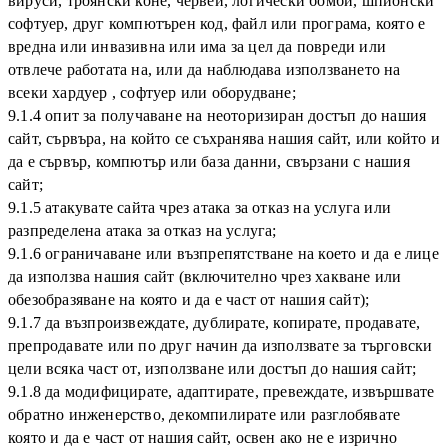
вируси, троянски коне, червеи, логически бомби, шпионски
софтуер, друг компютърен код, файл или програма, която е
вредна или инвазивна или има за цел да повреди или
отвлече работата на, или да наблюдава използването на
всеки хардуер , софтуер или оборудване;
9.1.4 опит за получаване на неоторизиран достъп до нашия
сайт, сървъра, на който се съхранява нашия сайт, или който и
да е сървър, компютър или база данни, свързани с нашия
сайт;
9.1.5 атакувате сайта чрез атака за отказ на услуга или
разпределена атака за отказ на услуга;
9.1.6 ограничаване или възпрепятстване на което и да е лице
да използва нашия сайт (включително чрез хакване или
обезобразяване на която и да е част от нашия сайт);
9.1.7 да възпроизвеждате, дублирате, копирате, продавате,
препродавате или по друг начин да използвате за търговски
цели всяка част от, използване или достъп до нашия сайт;
9.1.8 да модифицирате, адаптирате, превеждате, извършвате
обратно инженерство, декомпилирате или разглобявате
която и да е част от нашия сайт, освен ако не е изрично