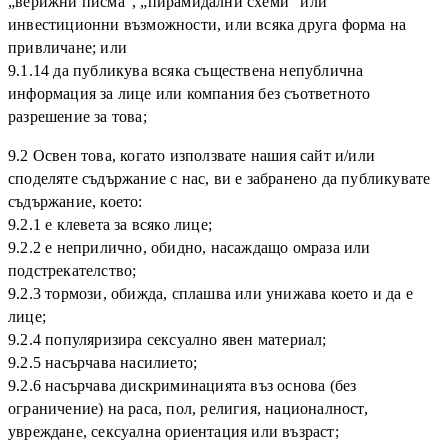
„верижни писма“, „пирамидални схеми“ или
инвестиционни възможности, или всяка друга форма на
привличане; или
9.1.14 да публикува всяка съществена непублична
информация за лице или компания без съответното
разрешение за това;
9.2 Освен това, когато използвате нашия сайт и/или
споделяте съдържание с нас, ви е забранено да публикувате
съдържание, което:
9.2.1 е клевета за всяко лице;
9.2.2 е неприлично, обидно, насаждащо омраза или
подстрекателство;
9.2.3 тормози, обижда, сплашва или унижава което и да е
лице;
9.2.4 популяризира сексуално явен материал;
9.2.5 насърчава насилието;
9.2.6 насърчава дискриминацията въз основа (без
ограничение) на раса, пол, религия, националност,
увреждане, сексуална ориентация или възраст;