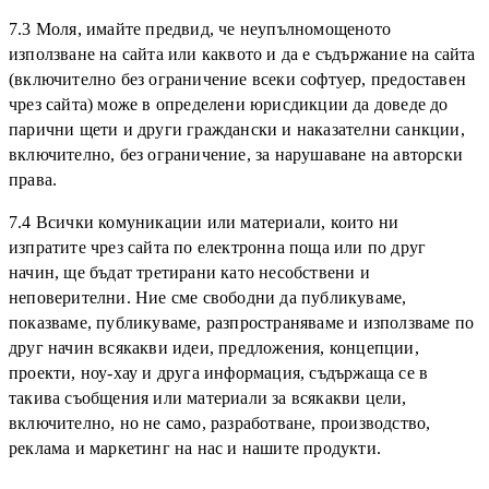
7.3 Моля, имайте предвид, че неупълномощеното
използване на сайта или каквото и да е съдържание на сайта
(включително без ограничение всеки софтуер, предоставен
чрез сайта) може в определени юрисдикции да доведе до
парични щети и други граждански и наказателни санкции,
включително, без ограничение, за нарушаване на авторски
права.
7.4 Всички комуникации или материали, които ни
изпратите чрез сайта по електронна поща или по друг
начин, ще бъдат третирани като несобствени и
неповерителни. Ние сме свободни да публикуваме,
показваме, публикуваме, разпространяваме и използваме по
друг начин всякакви идеи, предложения, концепции,
проекти, ноу-хау и друга информация, съдържаща се в
такива съобщения или материали за всякакви цели,
включително, но не само, разработване, производство,
реклама и маркетинг на нас и нашите продукти.