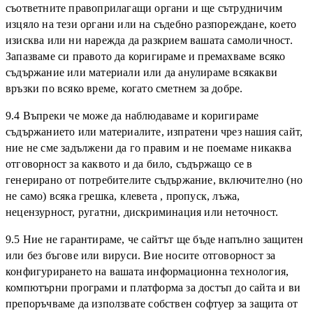
съответните правоприлагащи органи и ще сътрудничим
изцяло на тези органи или на съдебно разпореждане, което
изисква или ни нарежда да разкрием вашата самоличност.
Запазваме си правото да коригираме и премахваме всяко
съдържание или материали или да анулираме всякакви
връзки по всяко време, когато сметнем за добре.
9.4 Въпреки че може да наблюдаваме и коригираме
съдържанието или материалите, изпратени чрез нашия сайт,
ние не сме задължени да го правим и не поемаме никаква
отговорност за каквото и да било, съдържащо се в
генерирано от потребителите съдържание, включително (но
не само) всяка грешка, клевета , пропуск, лъжа,
нецензурност, ругатни, дискриминация или неточност.
9.5 Ние не гарантираме, че сайтът ще бъде напълно защитен
или без бъгове или вируси. Вие носите отговорност за
конфигурирането на вашата информационна технология,
компютърни програми и платформа за достъп до сайта и ви
препоръчваме да използвате собствен софтуер за защита от