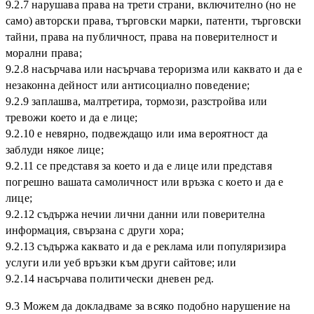
9.2.7 нарушава права на трети страни, включително (но не
само) авторски права, търговски марки, патенти, търговски
тайни, права на публичност, права на поверителност и
морални права;
9.2.8 насърчава или насърчава тероризма или каквато и да е
незаконна дейност или антисоциално поведение;
9.2.9 заплашва, малтретира, тормози, разстройва или
тревожи което и да е лице;
9.2.10 е невярно, подвеждащо или има вероятност да
заблуди някое лице;
9.2.11 се представя за което и да е лице или представя
погрешно вашата самоличност или връзка с което и да е
лице;
9.2.12 съдържа нечии лични данни или поверителна
информация, свързана с други хора;
9.2.13 съдържа каквато и да е реклама или популяризира
услуги или уеб връзки към други сайтове; или
9.2.14 насърчава политически дневен ред.
9.3 Можем да докладваме за всяко подобно нарушение на