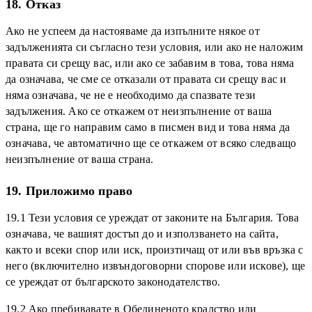
18. Отказ
Ако не успеем да настояваме да изпълните някое от
задълженията си съгласно тези условия, или ако не наложим
правата си срещу вас, или ако се забавим в това, това няма
да означава, че сме се отказали от правата си срещу вас и
няма означава, че не е необходимо да спазвате тези
задължения. Ако се откажем от неизпълнение от ваша
страна, ще го направим само в писмен вид и това няма да
означава, че автоматично ще се откажем от всяко следващо
неизпълнение от ваша страна.
19. Приложимо право
19.1 Тези условия се уреждат от законите на България. Това
означава, че вашият достъп до и използването на сайта,
както и всеки спор или иск, произтичащ от или във връзка с
него (включително извъндоговорни спорове или искове), ще
се уреждат от българското законодателство.
19.2 Ако пребивавате в Обединеното кралство или