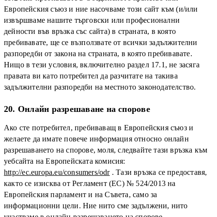
Европейския съюз и ние насочваме този сайт към (и/или
извършваме нашите търговски или професионални
дейности във връзка със сайта) в страната, в която
пребивавате, ще се възползвате от всички задължителни
разпоредби от закона на страната, в която пребивавате.
Нищо в тези условия, включително раздел 17.1, не засяга
правата ви като потребител да разчитате на такива
задължителни разпоредби на местното законодателство.
20. Онлайн разрешаване на спорове
Ако сте потребител, пребиваващ в Европейския съюз и
желаете да имате повече информация относно онлайн
разрешаването на спорове, моля, следвайте тази връзка към
уебсайта на Европейската комисия:
http://ec.europa.eu/consumers/odr
. Тази връзка се предоставя,
както се изисква от Регламент (ЕС) № 524/2013 на
Европейския парламент и на Съвета, само за
информационни цели. Ние нито сме задължени, нито
участваме в онлайн разрешаването на спорове.