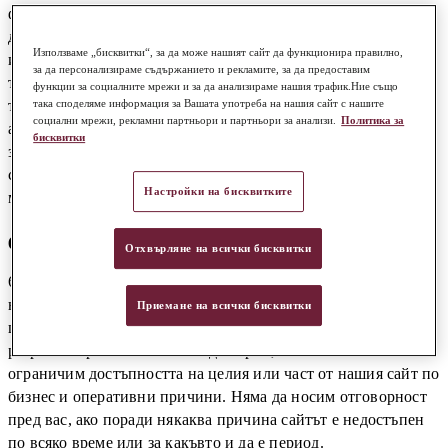
формата и естеството на съдържанието на нашия сайт може
да се променят без предизвестие. Ако продължите да
Използваме „бисквитки“, за да може нашият сайт да функционира правилно,
използвате нашия сайт след каквито и да било промени в
за да персонализираме съдържанието и рекламите, за да предоставим
тези условия за ползване, това ще се счита за приемане на
функции за социалните мрежи и за да анализираме нашия трафик.Ние също
тези промени. Въпреки че полагаме разумни усилия, за да
така споделяме информация за Вашата употреба на нашия сайт с нашите
социални мрежи, рекламни партньори и партньори за анализи.
Политика за
актуализираме информацията на нашия сайт, ние не правим
бисквитки
заявления, гаранции, изрични или подразбиращи се, че
съдържанието на нашия сайт е точно, пълно или актуално в
Настройки на бисквитките
момента, в който използвате нашия сайт.
6. Можем да спрем или оттеглим нашия сайт
Отхвърляне на всички бисквитки
6.1 Сайтът се предоставя безплатно. Ние не гарантираме, че
нашият сайт или каквото и да е съдържание в него винаги
Приемане на всички бисквитки
ще бъде достъпно или без прекъсване. Достъпът до сайта е
разрешен временно. Можем да спрем, оттеглим или
ограничим достъпността на целия или част от нашия сайт по
бизнес и оперативни причини. Няма да носим отговорност
пред вас, ако поради някаква причина сайтът е недостъпен
по всяко време или за какъвто и да е период.