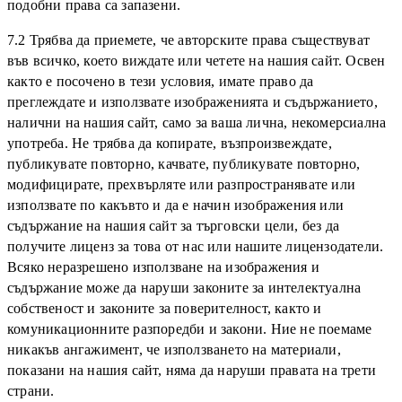
подобни права са запазени.
7.2 Трябва да приемете, че авторските права съществуват
във всичко, което виждате или четете на нашия сайт. Освен
както е посочено в тези условия, имате право да
преглеждате и използвате изображенията и съдържанието,
налични на нашия сайт, само за ваша лична, некомерсиална
употреба. Не трябва да копирате, възпроизвеждате,
публикувате повторно, качвате, публикувате повторно,
модифицирате, прехвърляте или разпространявате или
използвате по какъвто и да е начин изображения или
съдържание на нашия сайт за търговски цели, без да
получите лиценз за това от нас или нашите лицензодатели.
Всяко неразрешено използване на изображения и
съдържание може да наруши законите за интелектуална
собственост и законите за поверителност, както и
комуникационните разпоредби и закони. Ние не поемаме
никакъв ангажимент, че използването на материали,
показани на нашия сайт, няма да наруши правата на трети
страни.