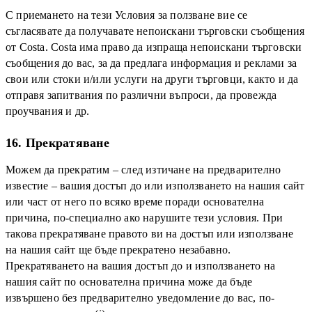
С приемането на тези Условия за ползване вие се
съгласявате да получавате непоискани търговски съобщения
от Costa. Costa има право да изпраща непоискани търговски
съобщения до вас, за да предлага информация и реклами за
свои или стоки и/или услуги на други търговци, както и да
отправя запитвания по различни въпроси, да провежда
проучвания и др.
16. Прекратяване
Можем да прекратим – след изтичане на предварително
известие – вашия достъп до или използването на нашия сайт
или част от него по всяко време поради основателна
причина, по-специално ако нарушите тези условия. При
такова прекратяване правото ви на достъп или използване
на нашия сайт ще бъде прекратено незабавно.
Прекратяването на вашия достъп до и използването на
нашия сайт по основателна причина може да бъде
извършено без предварително уведомление до вас, по-