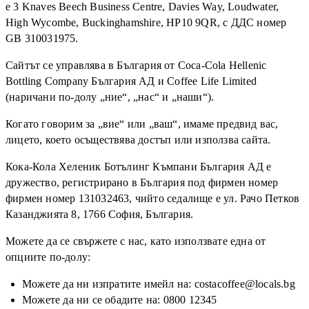
е 3 Knaves Beech Business Centre, Davies Way, Loudwater,
High Wycombe, Buckinghamshire, HP10 9QR, с ДДС номер
GB 310031975.
Сайтът се управлява в България от Coca-Cola Hellenic
Bottling Company България АД и Coffee Life Limited
(наричани по-долу „ние“, „нас“ и „наши“).
Когато говорим за „вие“ или „ваш“, имаме предвид вас,
лицето, което осъществява достъп или използва сайта.
Кока-Кола Хеленик Ботълинг Къмпани България АД е
дружество, регистрирано в България под фирмен номер
фирмен номер 131032463, чийто седалище е ул. Рачо Петков
Казанджията 8, 1766 София, България.
Можете да се свържете с нас, като използвате една от
опциите по-долу:
Можете да ни изпратите имейл на: costacoffee@locals.bg
Можете да ни се обадите на: 0800 12345