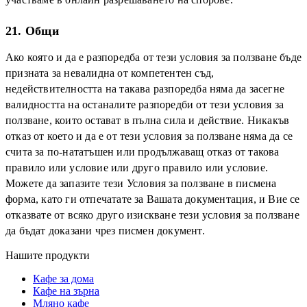
21. Общи
Ако която и да е разпоредба от тези условия за ползване бъде
призната за невалидна от компетентен съд,
недействителността на такава разпоредба няма да засегне
валидността на останалите разпоредби от тези условия за
ползване, които остават в пълна сила и действие. Никакъв
отказ от което и да е от тези условия за ползване няма да се
счита за по-нататъшен или продължаващ отказ от такова
правило или условие или друго правило или условие.
Можете да запазите тези Условия за ползване в писмена
форма, като ги отпечатате за Вашата документация, и Вие се
отказвате от всяко друго изискване тези условия за ползване
да бъдат доказани чрез писмен документ.
Нашите продукти
Кафе за дома
Кафе на зърна
Мляно кафе