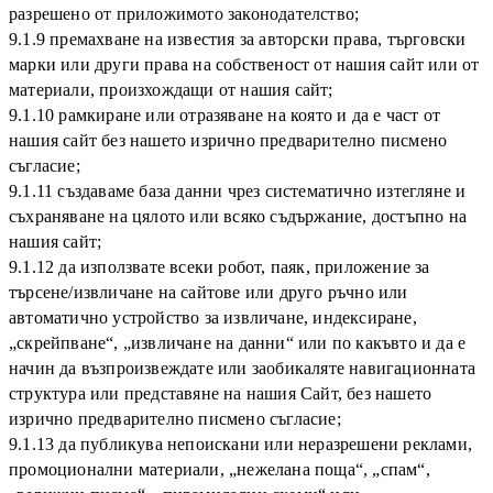
разрешено от приложимото законодателство;
9.1.9 премахване на известия за авторски права, търговски
марки или други права на собственост от нашия сайт или от
материали, произхождащи от нашия сайт;
9.1.10 рамкиране или отразяване на която и да е част от
нашия сайт без нашето изрично предварително писмено
съгласие;
9.1.11 създаваме база данни чрез систематично изтегляне и
съхраняване на цялото или всяко съдържание, достъпно на
нашия сайт;
9.1.12 да използвате всеки робот, паяк, приложение за
търсене/извличане на сайтове или друго ръчно или
автоматично устройство за извличане, индексиране,
„скрейпване“, „извличане на данни“ или по какъвто и да е
начин да възпроизвеждате или заобикаляте навигационната
структура или представяне на нашия Сайт, без нашето
изрично предварително писмено съгласие;
9.1.13 да публикува непоискани или неразрешени реклами,
промоционални материали, „нежелана поща“, „спам“,