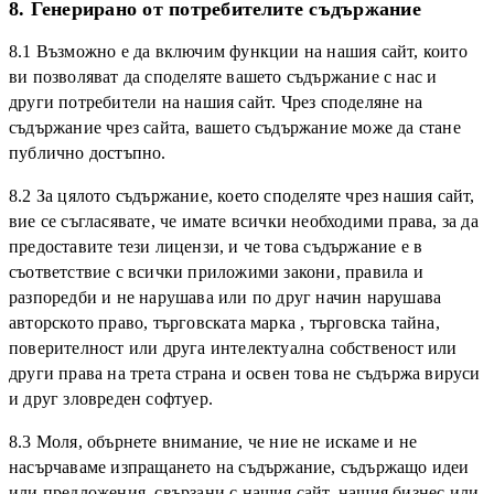
8. Генерирано от потребителите съдържание
8.1 Възможно е да включим функции на нашия сайт, които
ви позволяват да споделяте вашето съдържание с нас и
други потребители на нашия сайт. Чрез споделяне на
съдържание чрез сайта, вашето съдържание може да стане
публично достъпно.
8.2 За цялото съдържание, което споделяте чрез нашия сайт,
вие се съгласявате, че имате всички необходими права, за да
предоставите тези лицензи, и че това съдържание е в
съответствие с всички приложими закони, правила и
разпоредби и не нарушава или по друг начин нарушава
авторското право, търговската марка , търговска тайна,
поверителност или друга интелектуална собственост или
други права на трета страна и освен това не съдържа вируси
и друг зловреден софтуер.
8.3 Моля, обърнете внимание, че ние не искаме и не
насърчаваме изпращането на съдържание, съдържащо идеи
или предложения, свързани с нашия сайт, нашия бизнес или