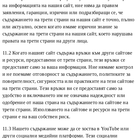
на информацията на нашия сайт, ние няма да правим
заявления, гаранции, изрични или подразбиращи се, че
съдържанието на трети страни на нашия сайт е точно, пълно
или актуално, освен когато имаме изрични знание за
съдържание на трети страни на нашия сайт, което нарушава
правата на трети страни на други лица.
11.2 Когато нашият сайт съдържа връзки към други сайтове
и ресурси, предоставени от трети страни, тези връзки се
предоставят само за ваша информация. Ние нямаме контрол
и не поемаме отговорност за съдържанието, политиките за
поверителност, сигурността или практиките на тези сайтове
на трети страни. Тези връзки ви се предоставят само за
удобство и включването им не означава надеждност или
одобрение от наша страна на съдържанието на сайтове на
трети страни. Използването на сайтове и ресурси на трети
страни е на ваш собствен риск.
11.3 Нашето съдържание може да се хоства в YouTube или
други социални медийни платформи. Тези социални