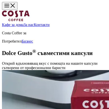
Кафе за дома
За нас
Контакти
Costa Coffee за
Потребител
Бизнес
®
Dolce Gusto
съвместими капсули
Открий вдъхновяващ вкус с помощта на нашите капсули
сътворени от професионални баристи