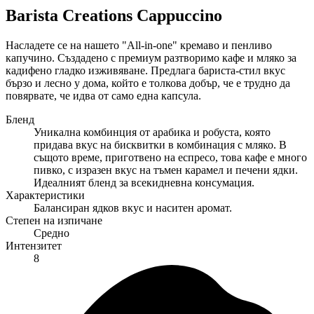
Barista Creations Cappuccino
Насладете се на нашето "All-in-one" кремаво и пенливо
капучино. Създадено с премиум разтворимо кафе и мляко за
кадифено гладко изживяване. Предлага бариста-стил вкус
бързо и лесно у дома, който е толкова добър, че е трудно да
повярвате, че идва от само една капсула.
Бленд
Уникална комбинция от арабика и робуста, която
придава вкус на бисквитки в комбинация с мляко. В
същото време, приготвено на еспресо, това кафе е много
пивко, с изразен вкус на тъмен карамел и печени ядки.
Идеалният бленд за всекидневна консумация.
Характеристики
Балансиран ядков вкус и наситен аромат.
Степен на изпичане
Средно
Интензитет
8