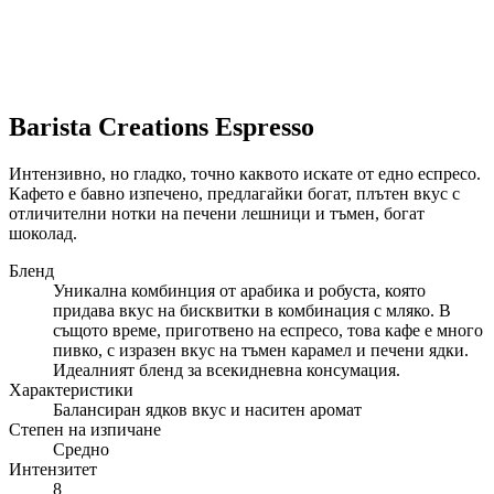
Barista Creations Espresso
Интензивно, но гладко, точно каквото искате от едно еспресо.
Кафето е бавно изпечено, предлагайки богат, плътен вкус с
отличителни нотки на печени лешници и тъмен, богат
шоколад.
Бленд
Уникална комбинция от арабика и робуста, която
придава вкус на бисквитки в комбинация с мляко. В
същото време, приготвено на еспресо, това кафе е много
пивко, с изразен вкус на тъмен карамел и печени ядки.
Идеалният бленд за всекидневна консумация.
Характеристики
Балансиран ядков вкус и наситен аромат
Степен на изпичане
Средно
Интензитет
8