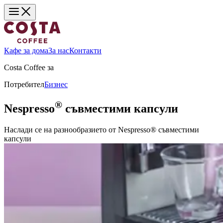
Кафе за дома
За нас
Контакти
Costa Coffee за
Потребител
Бизнес
®
Nespresso
съвместими капсули
Наслади се на разнообразието от Nespresso® съвместими
капсули