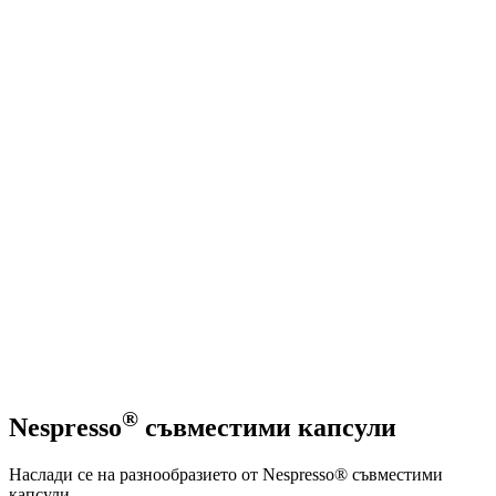
®
Nespresso
съвместими капсули
Наслади се на разнообразието от Nespresso® съвместими
капсули