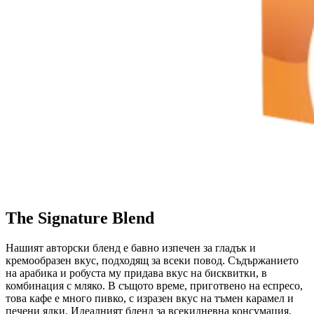
The Signature Blend
Нашият авторски бленд е бавно изпечен за гладък и
кремообразен вкус, подходящ за всеки повод. Съдържанието
на арабика и робуста му придава вкус на бисквитки, в
комбинация с мляко. В същото време, приготвено на еспресо,
това кафе е много пивко, с изразен вкус на тъмен карамел и
печени ядки. Идеалният бленд за всекидневна консумация.